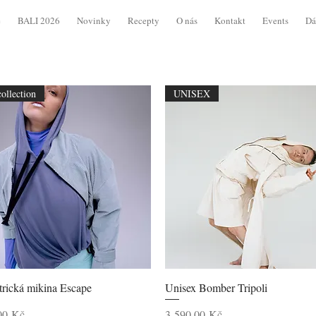
e
BALI 2026
Novinky
Recepty
O nás
Kontakt
Events
Dá
ollection
UNISEX
Rychlý náhled
Rychlý náhled
rická mikina Escape
Unisex Bomber Tripoli
Cena
00 Kč
3 590,00 Kč