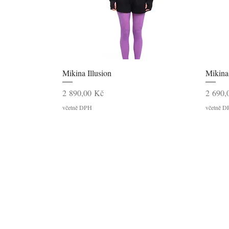
Rychlý náhled
Mikina Illusion
Mikina
Cena
Cena
2 890,00 Kč
2 690,
včetně DPH
včetně 