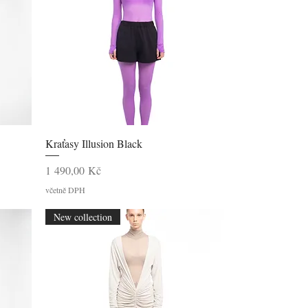
Rychlý náhled
Kraťasy Illusion Black
Cena
1 490,00 Kč
včetně DPH
New collection