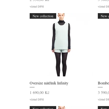
včetně DPH
včetně 
New collection
New c
Rychlý náhled
Oversize nátělník Infinity
Bomber
Cena
Cena
1 690,00 Kč
3 590,
včetně DPH
včetně 
New collection
New c