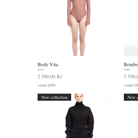
Rychlý náhled
Body Vita
Bomber
Cena
Cena
2 590,00 Kč
3 590,
včetně DPH
včetně 
New collection
New c