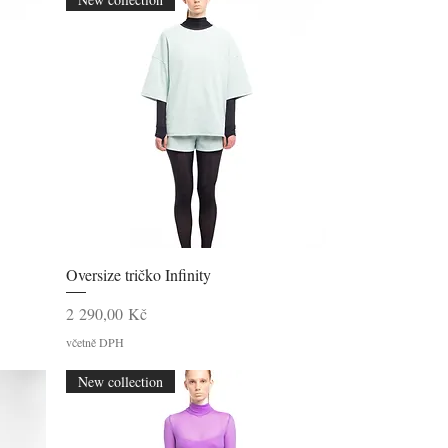
Rychlý náhled
Oversize tričko Infinity
Cena
2 290,00 Kč
včetně DPH
New collection