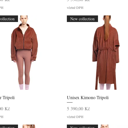
DPH
včetně DPH
ollection
New collection
Rychlý náhled
Rychlý náhled
 Tripoli
Unisex Kimono Tripoli
Cena
00 Kč
5 390,00 Kč
DPH
včetně DPH
ollection
New collection