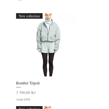
New collection
Rychlý náhled
Bomber Tripoli
Cena
3 590,00 Kč
včetně DPH
New collection