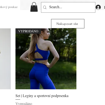
rkový poukaz
Nakupovat vše
VYPRODÁNO
Rychlý náhled
Set | Legíny a sportovní podprsenka
Vyprodáno