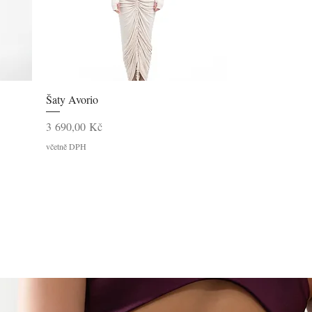
Rychlý náhled
Šaty Avorio
Cena
3 690,00 Kč
včetně DPH