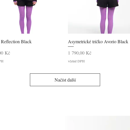
Rychlý náhled
Rychlý náhled
 Reflection Black
Asymetrické tričko Avorio Black
Cena
00 Kč
1 790,00 Kč
DPH
včetně DPH
Načíst další