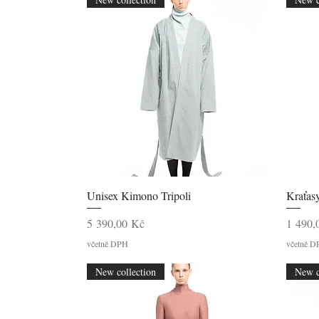
Rychlý náhled
Unisex Kimono Tripoli
Kraťasy
Cena
Cena
5 390,00 Kč
1 490,
včetně DPH
včetně 
New collection
New c