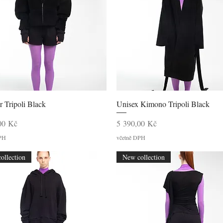
Rychlý náhled
Rychlý náhled
 Tripoli Black
Unisex Kimono Tripoli Black
Cena
00 Kč
5 390,00 Kč
DPH
včetně DPH
ollection
New collection