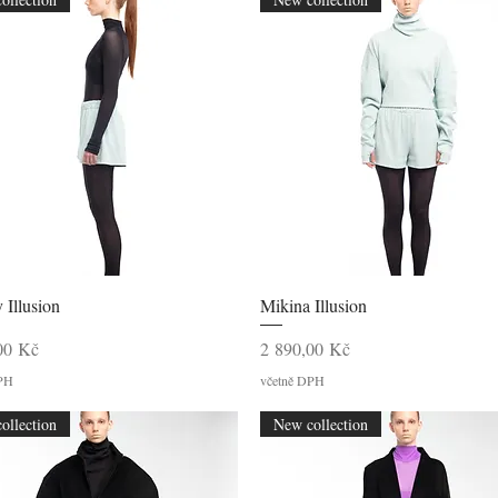
Rychlý náhled
Rychlý náhled
 Illusion
Mikina Illusion
Cena
00 Kč
2 890,00 Kč
DPH
včetně DPH
ollection
New collection