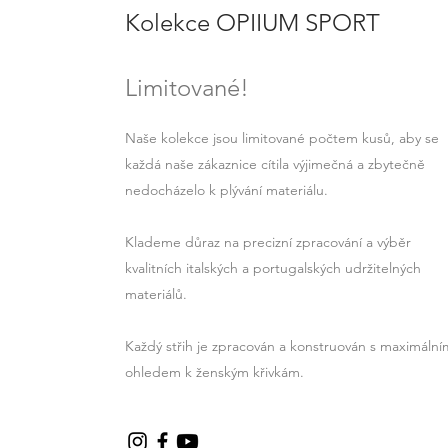
Kolekce OPIIUM SPORT
Limitované!
Naše kolekce jsou limitované počtem kusů, aby se
každá naše zákaznice cítila výjimečná a zbytečně
nedocházelo k plývání materiálu.
Klademe důraz na precizní zpracování a výběr
kvalitních italských a portugalských udržitelných
materiálů.
Každý střih je zpracován a konstruován s maximáln
ohledem k ženským křivkám.