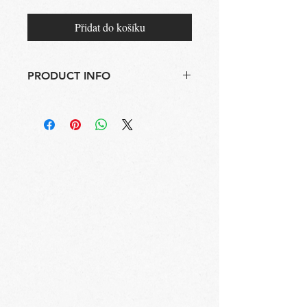
Přidat do košíku
PRODUCT INFO
Kimono Tripoli
Barva: černá
Složení: 97% Bavlna, 3% Elastan
Vyrobeno v ČR
Pokyny k údržbě: Perte ve vlažné vodě na
30C,nesušte v sušičce