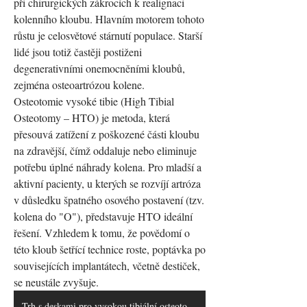
při chirurgických zákrocích k realignaci 
kolenního kloubu. Hlavním motorem tohoto 
růstu je celosvětové stárnutí populace. Starší 
lidé jsou totiž častěji postiženi 
degenerativními onemocněními kloubů, 
zejména osteoartrózou kolene.
Osteotomie vysoké tibie (High Tibial 
Osteotomy – HTO) je metoda, která 
přesouvá zatížení z poškozené části kloubu 
na zdravější, čímž oddaluje nebo eliminuje 
potřebu úplné náhrady kolena. Pro mladší a 
aktivní pacienty, u kterých se rozvíjí artróza 
v důsledku špatného osového postavení (tzv. 
kolena do "O"), představuje HTO ideální 
řešení. Vzhledem k tomu, že povědomí o 
této kloub šetřící technice roste, poptávka po 
souvisejících implantátech, včetně destiček, 
se neustále zvyšuje.
Trh s deskami pro vysokou tibiální osteotomii