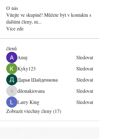
O nás
Vítejte ve skupině! Můžete být v kontaktu s
dalšími členy, m
...
Více zde
členů
Anuj
Sledovat
Kyky123
Sledovat
Дарья Шайденкова
Sledovat
dilonakiovana
Sledovat
dilonakiovana
Larry King
Sledovat
Zobrazit všechny členy (17)