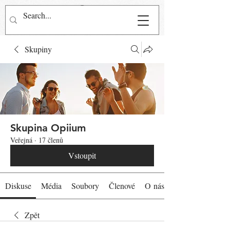
Přihlásit se
Skupiny
Skupina Opiium
Veřejná
·
17 členů
Vstoupit
Diskuse
Média
Soubory
Členové
O nás
Zpět