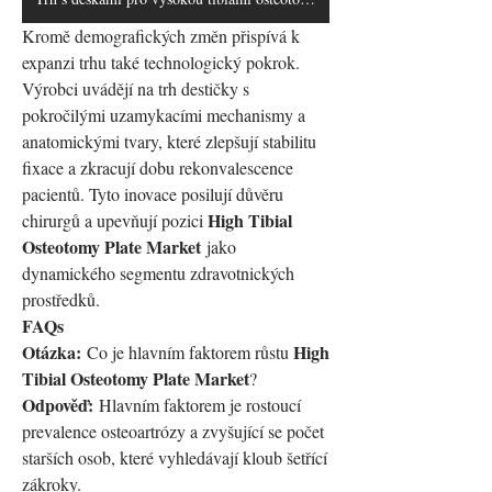
Kromě demografických změn přispívá k 
expanzi trhu také technologický pokrok. 
Výrobci uvádějí na trh destičky s 
pokročilými uzamykacími mechanismy a 
anatomickými tvary, které zlepšují stabilitu 
fixace a zkracují dobu rekonvalescence 
pacientů. Tyto inovace posilují důvěru 
High Tibial 
chirurgů a upevňují pozici 
Osteotomy Plate Market
 jako 
dynamického segmentu zdravotnických 
prostředků.
FAQs
Otázka:
High 
 Co je hlavním faktorem růstu 
Tibial Osteotomy Plate Market
? 
Odpověď:
 Hlavním faktorem je rostoucí 
prevalence osteoartrózy a zvyšující se počet 
starších osob, které vyhledávají kloub šetřící 
zákroky.