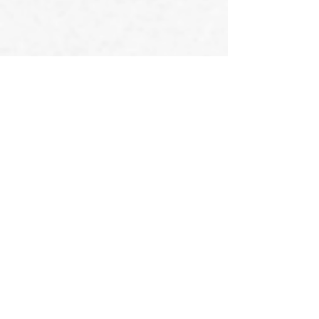
Sleduj náš INSTAGRAM!
@opiiumsport