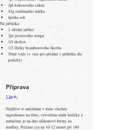
2pl kokosového cukru
43g rostlinného mléka
špetka soli
Na jablíčka:
1 střední jablko
2pl javorového sirupu
1čl skořice
1/2 lžičky bramborového škrobu
50ml vody (+ více pro přidání v průběhu dle 
potřeby)
Příprava
1.kr
ok
:
Nejdříve si smícháme v míse všechny 
ingredience na těsto, vytvoříme malé kuličky a 
natlačíme je na dno silikonové formy na 
muffiny. Pečeme cca na 10-12 minut při 180 