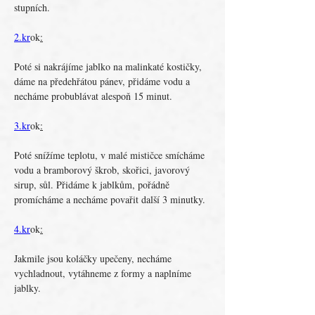
stupních.
2.kr
ok
:
Poté si nakrájíme jablko na malinkaté kostičky, 
dáme na předehřátou pánev, přidáme vodu a 
necháme probublávat alespoň 15 minut.
3.kr
ok
:
Poté snížíme teplotu, v malé mističce smícháme 
vodu a bramborový škrob, skořici, javorový 
sirup, sůl. Přidáme k jablkům, pořádně 
promícháme a necháme povařit další 3 minutky.
4.kr
ok
:
Jakmile jsou koláčky upečeny, necháme 
vychladnout, vytáhneme z formy a naplníme 
jablky.