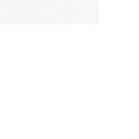
Sleduj náš INSTAGRAM!
@opiiumsport