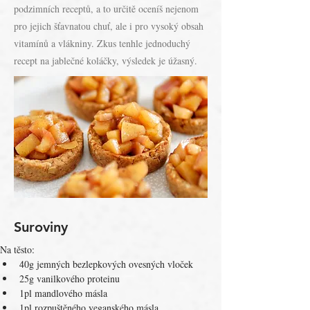
podzimních receptů, a to určitě oceníš nejenom
pro jejich šťavnatou chuť, ale i pro vysoký obsah
vitamínů a vlákniny. Zkus tenhle jednoduchý
recept na jablečné koláčky, výsledek je úžasný.
Suroviny
Na těsto:
40g jemných bezlepkových ovesných vloček
25g vanilkového proteinu
1pl mandlového másla
1pl rozpuštěného veganského másla