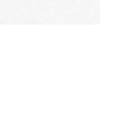
Sleduj náš INSTAGRAM!
@opiiumsport