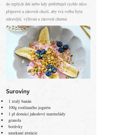
do teplých dní nebo kdy potřebuješ rychle něco
připravit a zároveň chceš, aby tvá volba byla
zdravější, výživná a zároveň chutná.
Suroviny
1 zralý banán
100g rostlinného jogurtu
1 pl domácí jahodové marmelády
granola
borůvky
nasekané pistácie 