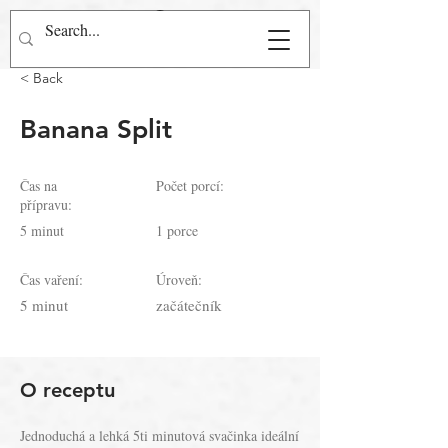
Přihlásit se
< Back
Banana Split
​Čas na
Počet porcí:
přípravu:
5 minut
1 porce
Čas vaření:
Úroveň:
5 minut
začátečník
O receptu
Jednoduchá a lehká 5ti minutová svačinka ideální