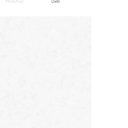
Předchozí
Další