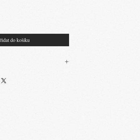
řidat do košíku
22% Spandex
né vodě a na šetrný program, na praní
, nepoužívejte aviváž, perte se stejně
šte v sušičce.