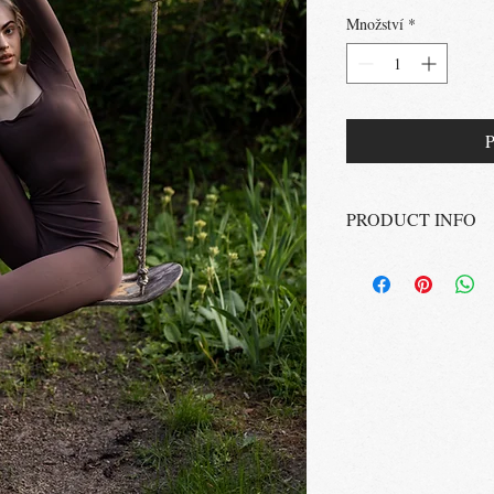
Množství
*
P
PRODUCT INFO
TrueBody Jumpsuit
Barva: hnědá
Složení: 78% Nylon, 
Vyrobeno v ČR
Pokyny k údržbě:
V pračce perte ve stude
používejte jemný prášek
barevným prádlem, nesu