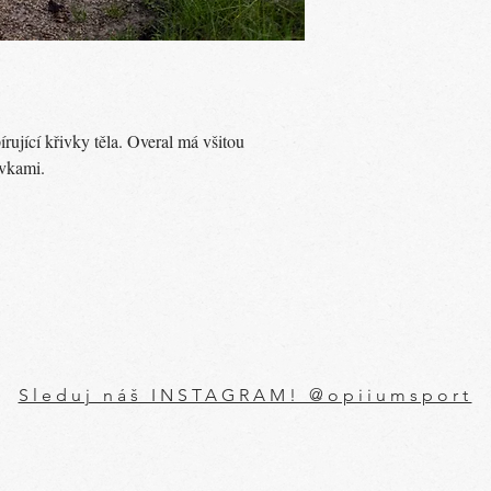
ující křivky těla. Overal má všitou
vkami.
Sleduj náš INSTAGRAM! @opiiumsport