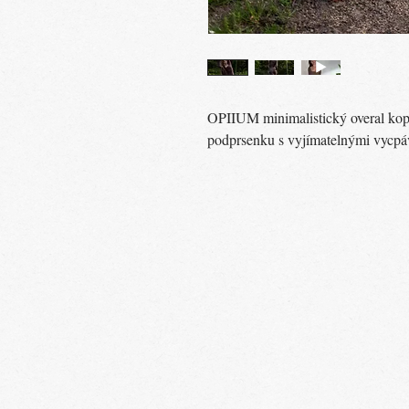
OPIIUM minimalistický overal kopír
podprsenku s vyjímatelnými vycpá