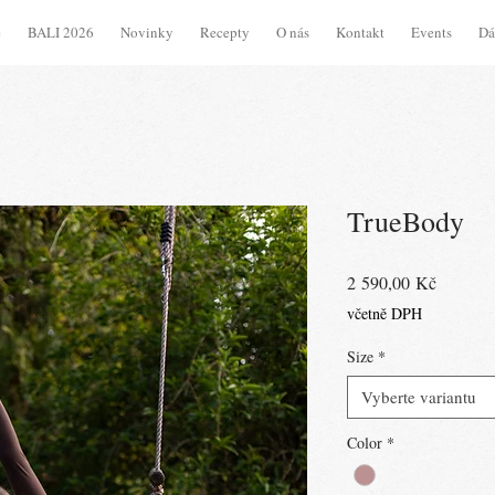
e
BALI 2026
Novinky
Recepty
O nás
Kontakt
Events
Dá
TrueBody
Cena
2 590,00 Kč
včetně DPH
Size
*
Vyberte variantu
Color
*