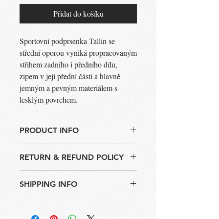
Přidat do košíku
Sportovní podprsenka Tallin se
střední oporou vyniká propracovaným
střihem zadního i předního dílu,
zipem v její přední části a hlavně
jemným a pevným materiálem s
lesklým povrchem.
PRODUCT INFO
Sportovní podprsenka Tallin
RETURN & REFUND POLICY
Barva: fialová
Složení: 79% Polyamid, 21% Elastan
I’m a Return and Refund policy. I’m a
Vyrobeno v ČR
SHIPPING INFO
great place to let your customers know
Pokyny k údržbě: Prát ve vlažné,
what to do in case they are dissatisfied
nechlorované vodě, nesušit v sušičce
I'm a shipping policy. I'm a great place to
with their purchase. Having a
add more information about your shipping
straightforward refund or exchange policy