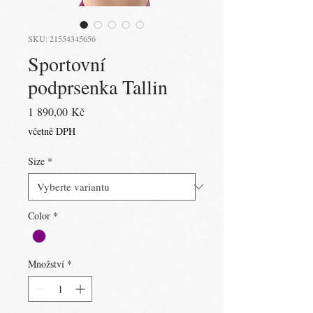
SKU: 21554345656
Sportovní
podprsenka Tallin
Cena
1 890,00 Kč
včetně DPH
Size
*
Color
*
Množství
*