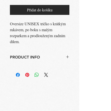
Přidat do košíku
Oversize UNISEX tričko s krátkým
rukávem, po boku s malým
rozparkem a prodlouženým zadním
dílem.
PRODUCT INFO
Oversize tričko Infinity
Barva: černá
Složení: 95% Bavlna, 5% Elastan
Vyrobeno v ČR
Pokyny k údržbě: Perte ve vlažné vodě na
30C,nesušte v sušičce