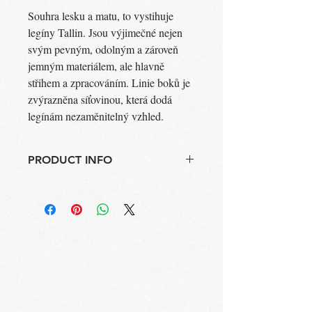
Souhra lesku a matu, to vystihuje
legíny Tallin. Jsou výjimečné nejen
svým pevným, odolným a zároveň
jemným materiálem, ale hlavně
střihem a zpracováním. Linie boků je
zvýrazněna síťovinou, která dodá
legínám nezaměnitelný vzhled.
PRODUCT INFO
Barva: zelená
Složení: 79% Polyamid, 21% Elastan
Vyrobeno v ČR
Pokyny k údržbě: Perte ve vlažné,
nechlorované vodě, nesušte v sušičce
Zpět do obchodu
Zpět do obchodu
HLEDAT
Následující