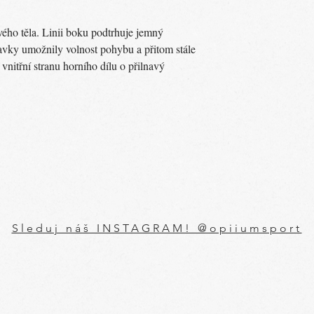
tvého těla. Linii boku podtrhuje jemný
avky umožnily volnost pohybu a přitom stále
 vnitřní stranu horního dílu o přilnavý
Sleduj náš INSTAGRAM! @opiiumsport