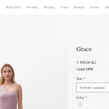
e
BALI 2026
Novinky
Recepty
O nás
Kontakt
Events
Dá
Grace
Cena
3 500,00 Kč
včetně DPH
Size
*
Vyberte variantu
Color
*