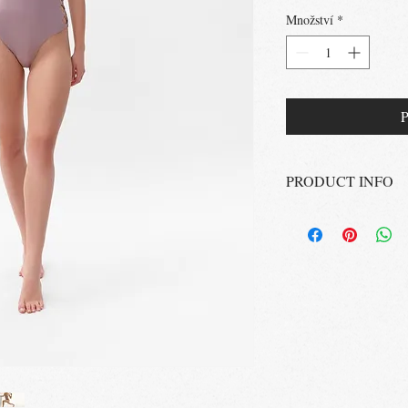
Množství
*
P
PRODUCT INFO
Swimsuit Grace
Barva: narůžovělá s j
Složení: 80% Polyamid
Vyrobeno v ČR
Pokyny k údržbě: Prát 
nesušit v sušičce