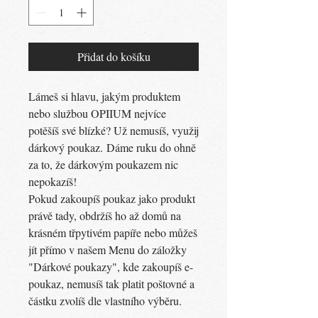
Přidat do košíku
Lámeš si hlavu, jakým produktem
nebo službou OPIIUM nejvíce
potěšíš své blízké? Už nemusíš, využij
dárkový poukaz. Dáme ruku do ohně
za to, že dárkovým poukazem nic
nepokazíš!
Pokud zakoupíš poukaz jako produkt
právě tady, obdržíš ho až domů na
krásném třpytivém papíře nebo můžeš
jít přímo v našem Menu do záložky
"Dárkové poukazy", kde zakoupíš e-
poukaz, nemusíš tak platit poštovné a
částku zvolíš dle vlastního výběru.