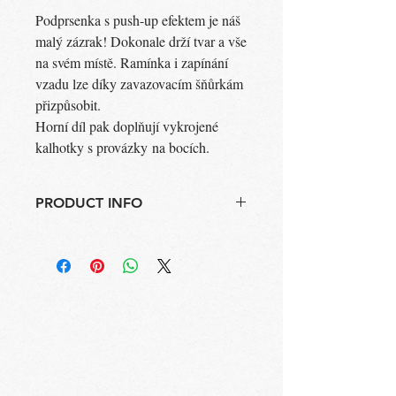
Podprsenka s push-up efektem je náš
malý zázrak! Dokonale drží tvar a vše
na svém místě. Ramínka i zapínání
vzadu lze díky zavazovacím šňůrkám
přizpůsobit.
Horní díl pak doplňují vykrojené
kalhotky s provázky na bocích.
PRODUCT INFO
Bikini Venere
Barva: Rose gold
Složení: 80% Polyamid, 20% Elastan
Vyrobeno v ČR
Pokyny k údržbě: Prát ve vlažné,
nechlorované vodě, nesušit v sušičce