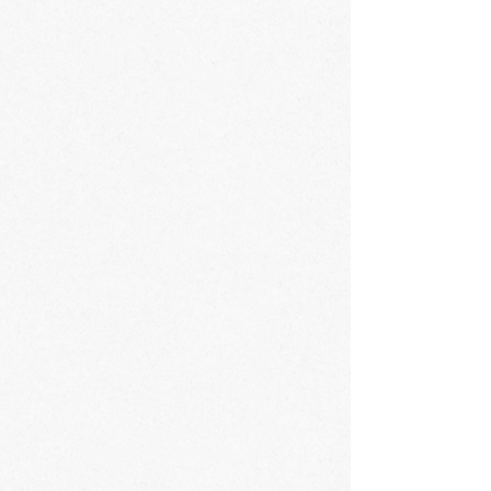
poloze, nesušte v sušičce