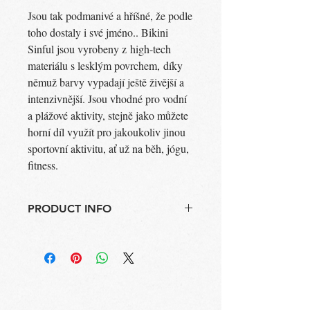
Jsou tak podmanivé a hříšné, že podle
toho dostaly i své jméno.. Bikini
Sinful jsou vyrobeny z high-tech
materiálu s lesklým povrchem, díky
němuž barvy vypadají ještě živější a
intenzivnější. Jsou vhodné pro vodní
a plážové aktivity, stejně jako můžete
horní díl využít pro jakoukoliv jinou
sportovní aktivitu, ať už na běh, jógu,
fitness.
PRODUCT INFO
Bikini Sinful
Barva: fialová
Složení: 79% Polyamid, 21% Elastan
Vyrobeno v ČR
Pokyny k údržbě: Perte ve vlažné,
nechlorované vodě, sušte ve vodorovné