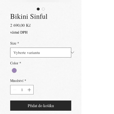
Bikini Sinful
Cena
2 690,00 Kč
včetně DPH
Size
*
Color
*
Množství
*
Přidat do košíku