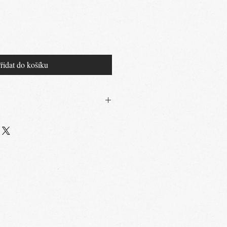
řidat do košíku
, 20% Elastan
 ve vlažné, nechlorované vodě, sušte
sušte v sušičce