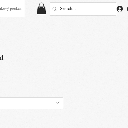
rkový poukaz
nd