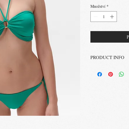
Množství
*
P
PRODUCT INFO
Bikini Ireland
Barva: zelená
Složení: 80% Polyamid
Vyrobeno v ČR
Pokyny k údržbě: Perte
ve vodorovné poloze, ne