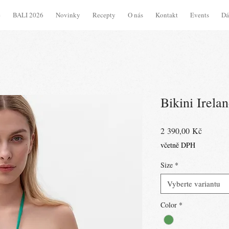
e
BALI 2026
Novinky
Recepty
O nás
Kontakt
Events
Dá
Bikini Irela
Cena
2 390,00 Kč
včetně DPH
Size
*
Vyberte variantu
Color
*