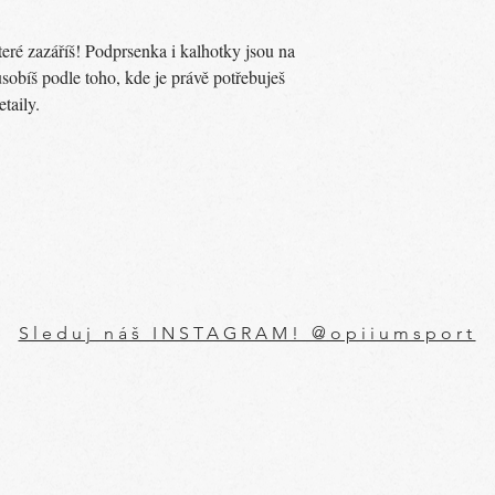
teré zazáříš! Podprsenka i kalhotky jsou na
sobíš podle toho, kde je právě potřebuješ
etaily.
Sleduj náš INSTAGRAM! @opiiumsport