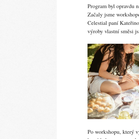
Program byl opravdu n
Začaly jsme workshope
Celestial paní Kateřin
výroby vlastní směsi js
Po workshopu, který vy