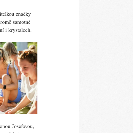
itelkou značky 
 Kromě samotné 
í i krystalech.
monou Josefovou, 