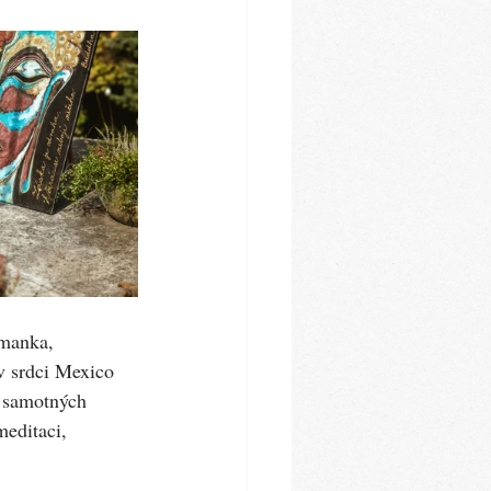
amanka, 
v srdci Mexico 
o samotných 
meditaci, 