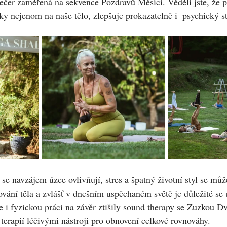
večer zaměřená na sekvence Pozdravů Měsíci. Věděli jste, že p
ky nejenom na naše tělo, zlepšuje prokazatelně i  psychický s
se navzájem úzce ovlivňují, stres a špatný životní styl se můž
ování těla a zvlášť v dnešním uspěchaném světě je důležité se 
me i fyzickou práci na závěr ztišily sound therapy se Zuzkou D
terapií léčivými nástroji pro obnovení celkové rovnováhy.