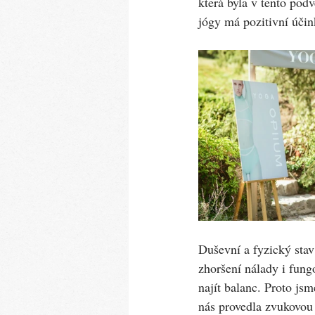
která byla v tento pod
jógy má pozitivní účin
Duševní a fyzický stav 
zhoršení nálady i fung
najít balanc. Proto js
nás provedla zvukovou 