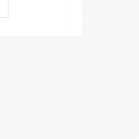
a Teplá: Když se koníček
e životním posláním