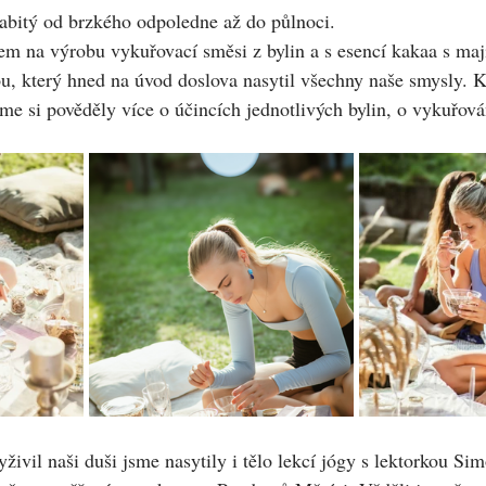
abitý od brzkého odpoledne až do půlnoci.
m na výrobu vykuřovací směsi z bylin a s esencí kakaa s maj
ou, který hned na úvod doslova nasytil všechny naše smysly.
me si pověděly více o účincích jednotlivých bylin, o vykuřován
živil naši duši jsme nasytily i tělo lekcí jógy s lektorkou Si