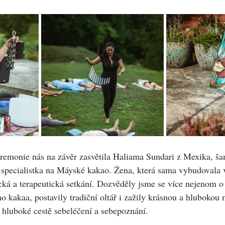
eremonie nás na závěr zasvětila Haliama Sundari z Mexika, š
a specialistka na Máyské kakao. Žena, která sama vybudovala 
tická a terapeutická setkání. Dozvěděly jsme se více nejenom 
o kakaa, postavily tradiční oltář i zažily krásnou a hlubokou 
 hluboké cestě sebeléčení a sebepoznání.