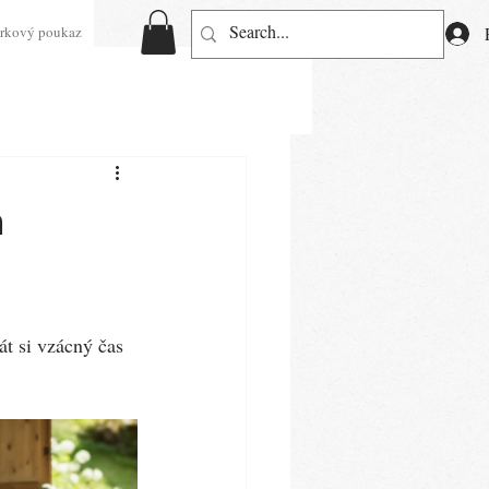
rkový poukaz
a
át si vzácný čas 