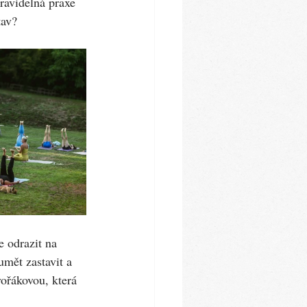
ravidelná praxe 
tav? 
e odrazit na 
umět zastavit a 
vořákovou, která 