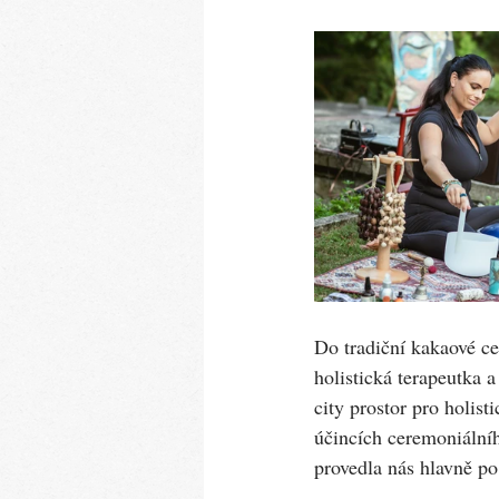
Do tradiční kakaové c
holistická terapeutka 
city prostor pro holis
účincích ceremoniálníh
provedla nás hlavně po