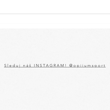
Garden Barre & Yoga
Petr
session
stan
Sleduj náš INSTAGRAM! @opiiumsport