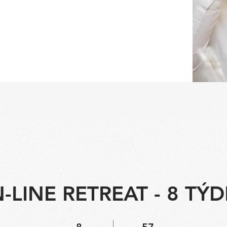
-LINE RETREAT - 8 TÝ
8 týdnů
57 úkolů
8
57