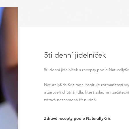
5ti denní jídelníček
5ti denní jídelníček s recepty podle NaturallyKr
NaturallyKris Kris ráda inspiruje rozmanitostí v
a zároveň chutná jídla, která zvládne i začáteční
zdravě neznamená žít nudně.
Zdravé recepty podle NaturallyKris