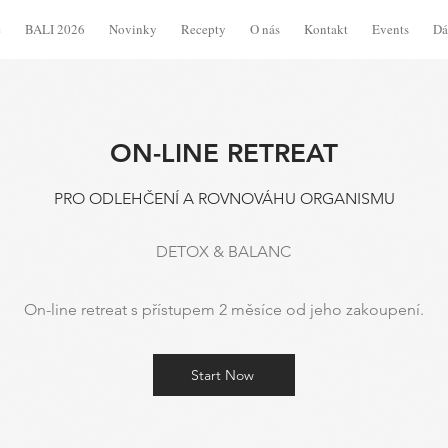
e
BALI 2026
Novinky
Recepty
O nás
Kontakt
Events
Dá
ON-LINE RETREAT
PRO ODLEHČENÍ A ROVNOVÁHU ORGANISMU
DETOX & BALANC
On-line retreat s přístupem 2 měsíce od jeho zakoupení.
Start Now