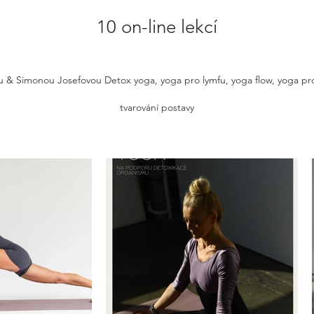
10 on-line lekcí
u & Simonou Josefovou Detox yoga, yoga pro lymfu, yoga flow, yoga pro
tvarování postavy