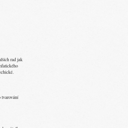
lších rad jak
mfatického
ychické.
 tvarování