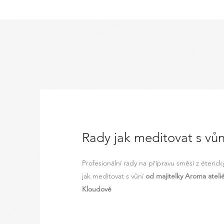
Rady jak meditovat s vůn
Profesionální rady na přípravu směsí z éterický
jak meditovat s vůní
od majitelky Aroma ateli
Kloudové