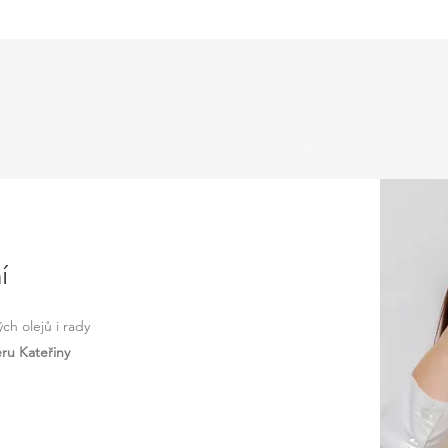
í
ch olejů i rady
éru Kateřiny