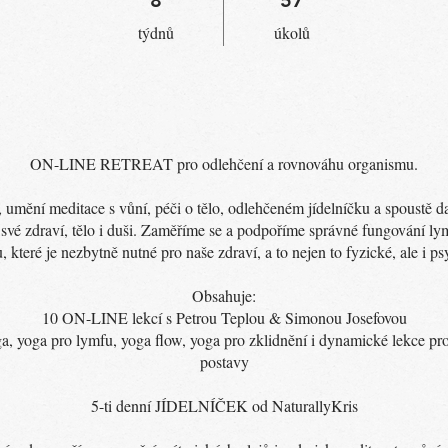
týdnů
úkolů
ON-LINE RETREAT pro odlehčení a rovnováhu organismu.
 umění meditace s vůní, péči o tělo, odlehčeném jídelníčku a spoustě da
 své zdraví, tělo i duši. Zaměříme se a podpoříme správné fungování ly
, které je nezbytně nutné pro naše zdraví, a to nejen to fyzické, ale i ps
Obsahuje:
10 ON-LINE lekcí s Petrou Teplou & Simonou Josefovou
a, yoga pro lymfu, yoga flow, yoga pro zklidnění i dynamické lekce pro
postavy
5-ti denní JÍDELNÍČEK od NaturallyKris