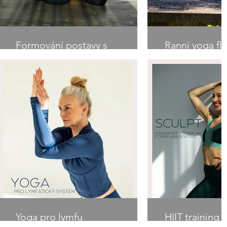
Formování postavy s
Ranní yoga fl
mini ball
Yoga pro lymfu
HIIT training 