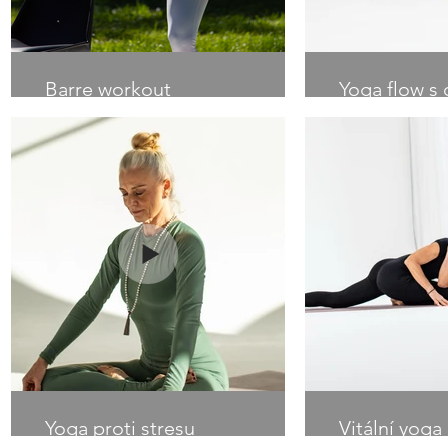
Barre workout
Yoga flow s 
posílením
problémovýc
Yoga proti stresu
Vitální yoga