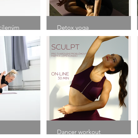
cíleným
Detox yoga
h partií
Dancer workout